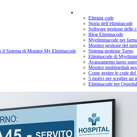
Cosa è My eliminacod
Elimina code
Storia dell’eliminacode
Software gestione delle 
Blog Eliminacode
Myeliminacode per farmaci
Monitor gestione del tur
 il Sistema di Monitor My Eliminacode
Sistema gestione Turno
Eliminacode di Myelimi
Avanzamento turno super
Monitor multimediali gest
Come gestire le code del
5 motivi per sceglier un 
Eliminacode per Ospedali 