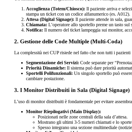
Accoglienza (Totem/Chiosco):
Il paziente arriva e sele
stampa un ticket con un codice alfanumerico (es. A012).
Attesa (Digital Signage):
Il paziente attende in sala, gu
Chiamata:
L’operatore allo sportello preme un tasto sul 
Notifica:
Il numero del ticket lampeggia sui monitor, acc
2. Gestione delle Code Multiple (Multi-Coda)
La complessità nei CUP risiede nel fatto che non tutti i pazienti
Segmentazione dei Servizi:
Code separate per “Prenotaz
Priorità Dinamiche:
Il sistema può dare priorità automati
Sportelli Polifunzionali:
Un singolo sportello può essere 
cambiare postazione.
3. I Monitor Distribuiti in Sala (Digital Signage)
L’uso di monitor distribuiti è fondamentale per evitare assembra
Monitor Riepilogativi (Main Display):
Posizionati nelle zone centrali della sala d’attesa.
Mostrano gli ultimi 3-5 numeri chiamati e lo sporte
Spesso integrano una sezione multimediale (notizie, 