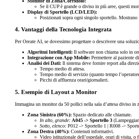
Monitor di Zona/Corridoio:
Se il CUP è grande o diviso in più aree, questi mon
Display di Sportello (LCD/LED):
Posizionati sopra ogni singolo sportello. Mostrano 
4. Vantaggi della Tecnologia Integrata
Per Oreate AI, se dovessimo progettare o descrivere una soluzio
Algoritmi Intelligenti:
Il software non chiama solo in ordi
Integrazione con App Mobile:
Permettere al paziente di
Analisi dei Dati:
Il sistema deve fornire report alla direzi
Tempo medio di attesa.
Tempo medio di servizio (quanto tempo l’operatore
Picchi di affluenza orari/giornalieri.
5. Esempio di Layout a Monitor
Immagina un monitor da 50 pollici nella sala d’attesa diviso in 
Zona Sinistra (60%):
Spazio dedicato alle chiamate.
In alto, grande:
A045 -> Sportello 3
(Lampeggiant
Sotto, elenco:
P012 -> Sportello 1 | R008 -> Sporte
Zona Destra (40%):
Contenuti informativi.
Video istituzionale dell’ospedale, orari di visita, 