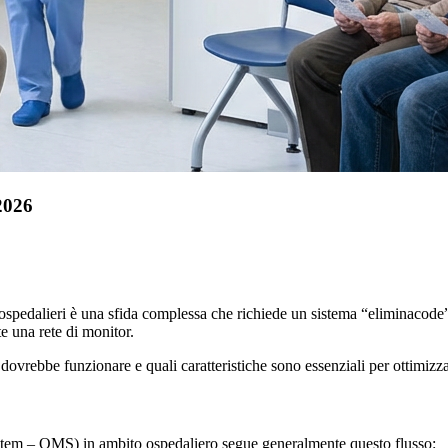
2026
pedalieri è una sfida complessa che richiede un sistema “eliminacode” ev
te una rete di monitor.
rebbe funzionare e quali caratteristiche sono essenziali per ottimizzare
em – QMS) in ambito ospedaliero segue generalmente questo flusso: