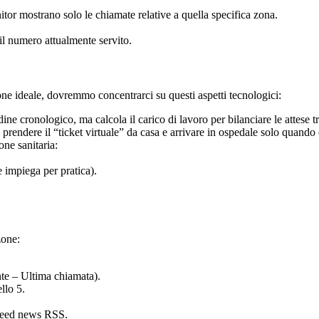
itor mostrano solo le chiamate relative a quella specifica zona.
il numero attualmente servito.
ne ideale, dovremmo concentrarci su questi aspetti tecnologici:
ne cronologico, ma calcola il carico di lavoro per bilanciare le attese tra
 prendere il “ticket virtuale” da casa e arrivare in ospedale solo quando 
one sanitaria:
 impiega per pratica).
zone:
e – Ultima chiamata).
llo 5.
o feed news RSS.