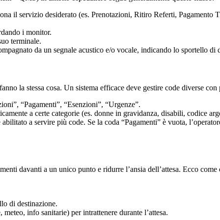
ziona il servizio desiderato (es. Prenotazioni, Ritiro Referti, Pagamento
ardando i monitor.
suo terminale.
ompagnato da un segnale acustico e/o vocale, indicando lo sportello di 
 fanno la stessa cosa. Un sistema efficace deve gestire code diverse con p
ioni”, “Pagamenti”, “Esenzioni”, “Urgenze”.
camente a certe categorie (es. donne in gravidanza, disabili, codice argen
abilitato a servire più code. Se la coda “Pagamenti” è vuota, l’operator
menti davanti a un unico punto e ridurre l’ansia dell’attesa. Ecco come
llo di destinazione.
meteo, info sanitarie) per intrattenere durante l’attesa.