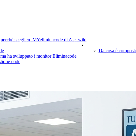
 perché scegliere MYeliminacode di A.c. wild
Note tecniche
de
Da cosa è composto
ima ha sviluppato i monitor Eliminacode
stione code