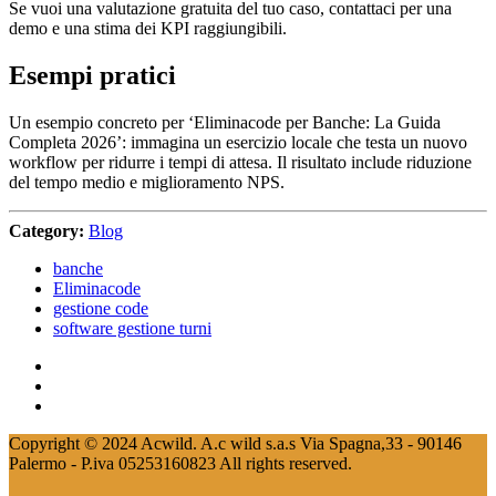
Se vuoi una valutazione gratuita del tuo caso, contattaci per una
demo e una stima dei KPI raggiungibili.
Esempi pratici
Un esempio concreto per ‘Eliminacode per Banche: La Guida
Completa 2026’: immagina un esercizio locale che testa un nuovo
workflow per ridurre i tempi di attesa. Il risultato include riduzione
del tempo medio e miglioramento NPS.
Category:
Blog
banche
Eliminacode
gestione code
software gestione turni
Copyright © 2024 Acwild. A.c wild s.a.s Via Spagna,33 - 90146
Palermo - P.iva 05253160823 All rights reserved.