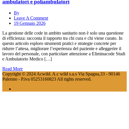
ambulatori e poliambulatori
By
Leave A Comment
19 Gennaio 2026
La gestione delle code in ambito sanitario non è solo una questione
di efficienza: racconta il rapporto tra chi cura e chi viene curato. In
questo articolo esploro strumenti pratici e strategie concrete per
ridurre l’attesa, migliorare l’esperienza del paziente e alleggerire il
lavoro del personale, con particolare attenzione a Eliminacode Studi
e Ambulatorio Medico […]
Read More
Copyright © 2024 Acwild. A.c wild s.a.s Via Spagna,33 - 90146
Palermo - P.iva 05253160823 All rights reserved.